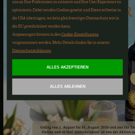
Alk.: 14,5% vol.; Restzucker: 1,4 g/l; Säure: 5,2 g/l
Passt perfekt zu herzhaften Nudelgerichten,
Rind und Wild
Bitte Jahrgang wählen:
2020
€
17
00
0,75 l
-
+
in den Warenkorb