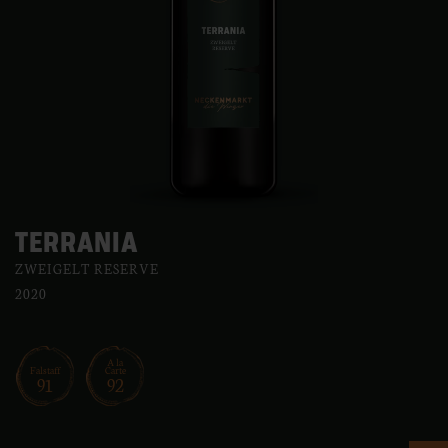
TERRANIA
ZWEIGELT RESERVE
2020
A la
Falstaff
Carte
91
92