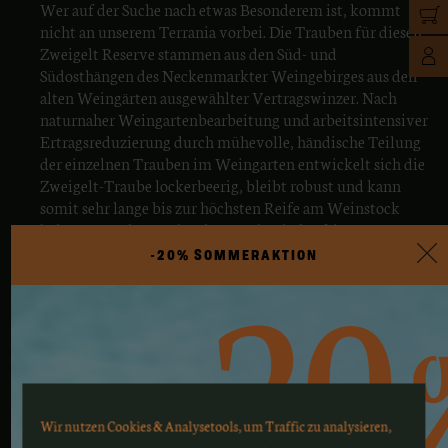
Wer auf der Suche nach etwas Besonderem ist, kommt
nicht an unserem Terrania vorbei. Die Trauben für diesen
Zweigelt Reserve stammen aus den Süd- und
Südosthängen des Neckenmarkter Weingebirges aus den
alten Weingärten ausgewählter Vertragswinzer. Nach
naturnaher Weingartenbearbeitung und arbeitsintensiver
Ertragsreduzierung durch mühevolle, händische Teilung
der einzelnen Trauben im Weingarten entwickelt sich die
Zweigelt-Traube lockerbeerig, bleibt robust und kann
somit sehr lange bis zur höchsten Reife am Weinstock
belassen werden. Dadurch entsteht ein kräftiger,
vollmundiger Wein mit eigenständigem Charakter.
-20% SOMMERAKTION
Unser Terrania Zweigelt Reserve wird in nur sehr geringer
Menge vinifiziert.
Ein kräftiger, vollmundiger Wein mit
eigenständigem Charakter