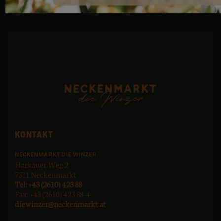
KONTAKT
NECKENMARKT DIE WINZER
Harkauer Weg 2
7311 Neckenmarkt
Tel: +43 (2610) 423 88
Fax: +43 (2610) 423 88-4
diewinzer@neckenmarkt.at