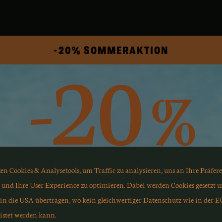
-20% SOMMERAKTION
S
G
U
T
E
M
G
R
U
N
D
U