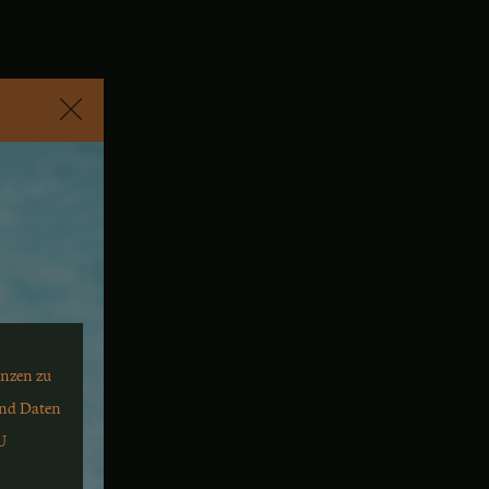
N
D
B
O
D
E
N
.