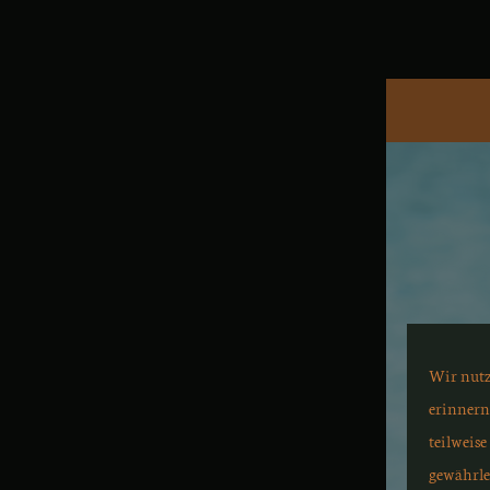
W
E
I
N
A
U